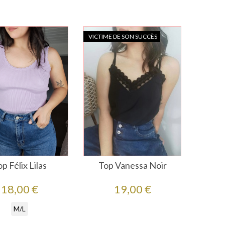
VICTIME DE SON SUCCÈS
p Félix Lilas
Top Vanessa Noir
Prix
Prix
18,00 €
19,00 €
M/L