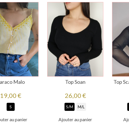
araco Malo
Top Soan
Top Sca
Prix
Prix
19,00 €
26,00 €
S
S/M
M/L
uter au panier
Ajouter au panier
Aj