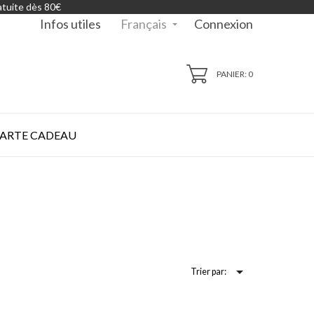
atuite dès 80€
Français
Infos utiles
Connexion

PANIER: 0
ARTE CADEAU

Trier par: