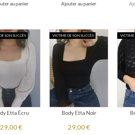
uter au panier
Ajouter au panier
Aj
 DE SON SUCCÈS
VICTIME DE SON SUCCÈS
VICTIME
dy Etta Écru
Body Etta Noir
Bo
Prix
Prix
29,00 €
29,00 €