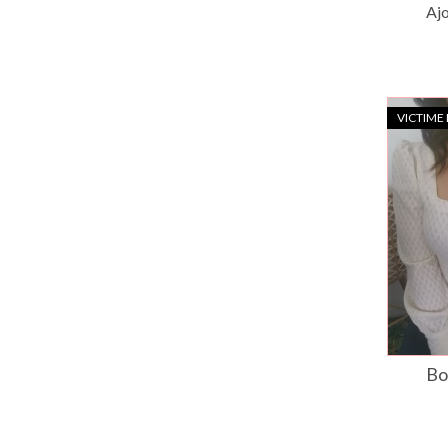
Ajo
VICTIME
Bo