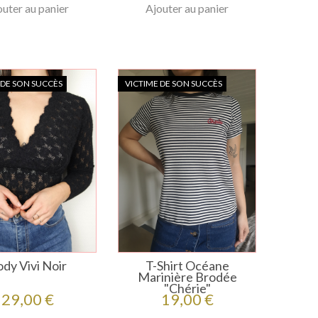
outer au panier
Ajouter au panier
 DE SON SUCCÈS
VICTIME DE SON SUCCÈS
dy Vivi Noir
T-Shirt Océane
Marinière Brodée
"Chérie"
Prix
Prix
29,00 €
19,00 €