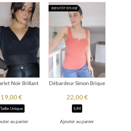
BIENTÔT ÉPUISÉ
rlet Noir Brillant
Débardeur Simon Brique
Prix
Prix
19,00 €
22,00 €
Taille Unique
S/M
outer au panier
Ajouter au panier