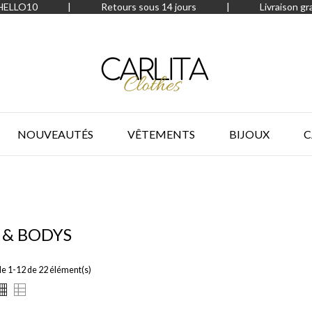
 HELLO10
|
Retours sous 14 jours
|
Livraison gr
NOUVEAUTÉS
VÊTEMENTS
BIJOUX
C
 & BODYS
de 1-12 de 22 élément(s)