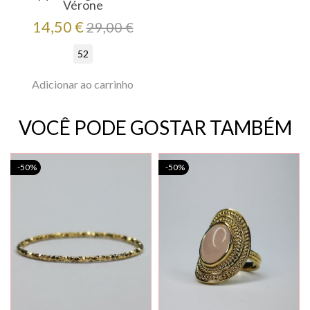
Vérone
Preço
Preço
14,50 €
29,00 €
regular
52
Adicionar ao carrinho
VOCÊ PODE GOSTAR TAMBÉM
-50%
-50%