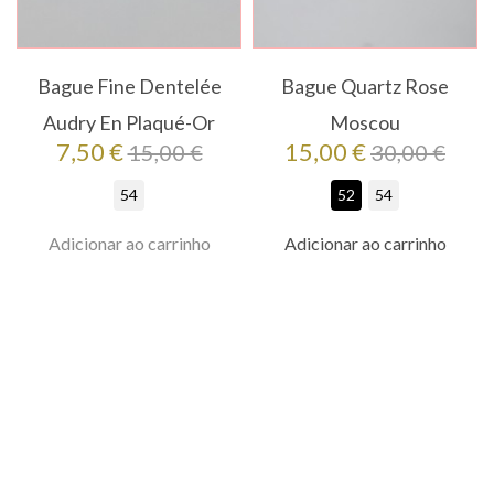
Bague Fine Dentelée
Bague Quartz Rose
Audry En Plaqué-Or
Moscou
Preço
Preço
Preço
Preço
7,50 €
15,00 €
15,00 €
30,00 €
regular
regular
54
52
54
Adicionar ao carrinho
Adicionar ao carrinho