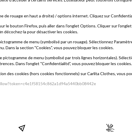
e de rouage en haut a droite) / options internet. Cliquez sur Confidential
sur le bouton Firefox, puis aller dans l'onglet Options. Cliquer sur l'ongl
fin décochez-la pour désactiver les cookies.
le pictogramme de menu (symbolisé par un rouage). Sélectionnez Paramètre
nu. Dans la section "Cookies", vous pouvez bloquer les cookies.
le pictogramme de menu (symbolisé par trois lignes horizontales). Sélect
férences. Dans l'onglet "Confidentialité", vous pouvez bloquer les cookies.
on des cookies (hors cookies fonctionnels) sur Carlita Clothes, vous pouv
disallow?token=c4e1f58154c862a1d94a5440bb08442e