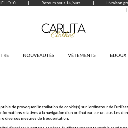
 HELLO10
|
Retours sous 14 jours
|
Livraison gr
ÊTRE
NOUVEAUTÉS
VÊTEMENTS
BIJOUX
tible de provoquer l’installation de cookie(s) sur l’ordinateur de l’utilisa
s informations relatives à la navigation d’un ordinateur sur un site. Les do
ttre diverses mesures de fréquentation.
bilité d’accéder à certains services. L’utilisateur peut toutefois configu