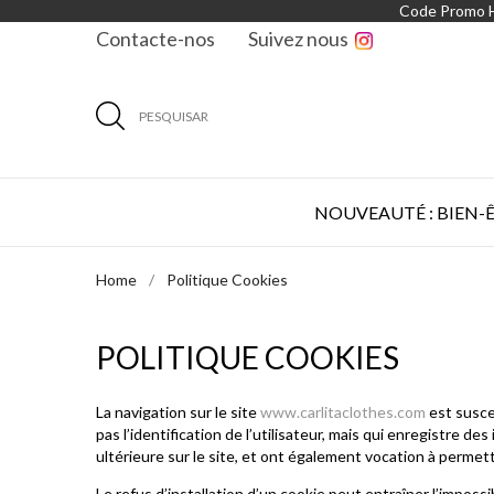
Code Promo
Contacte-nos
Suivez nous
PESQUISAR
NOUVEAUTÉ : BIEN-
Home
Politique Cookies
POLITIQUE COOKIES
La navigation sur le site
www.carlitaclothes.com
est suscep
pas l’identification de l’utilisateur, mais qui enregistre de
ultérieure sur le site, et ont également vocation à perme
Le refus d’installation d’un cookie peut entraîner l’impossi