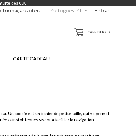
atuite dès 80€
Português PT
Informaçãos úteis
Entrar

CARRINHO: 0
CARTE CADEAU
teur. Un cookie est un fichier de petite taille, qui ne permet
nnées ainsi obtenues visent à faciliter la navigation
rer son ordinateur de la manière suivante, pour refuser