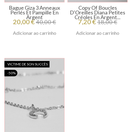
Bague Giza 3 Anneaux
Copy Of Boucles
Perlés Et Pampille En
D'Oreilles Diana Petites
Argent
Créoles En Argent...
Preço
Preço
Preço
Preço
20,00 €
7,20 €
40,00 €
18,00 €
regular
regular
Adicionar ao carrinho
Adicionar ao carrinho
VICTIME DE SON SUCCÈS
-50%