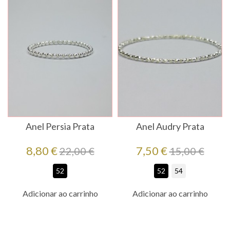
Anel Persia Prata
Anel Audry Prata
Preço
Preço
Preço
Preço
8,80 €
7,50 €
22,00 €
15,00 €
regular
regular
52
52
54
Adicionar ao carrinho
Adicionar ao carrinho