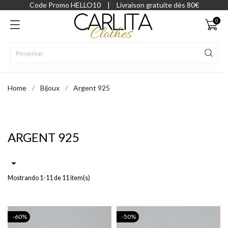
Code Promo HELLO10
|
Livraison gratuite dès 80€
0
Home
Bijoux
Argent 925
ARGENT 925

Mostrando 1-11 de 11 item(s)
-60%
-50%