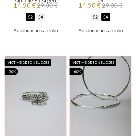
Pampille En Argent
Or
Preço
Preço
Preço
Preço
14,50 €
14,50 €
29,00 €
29,00 €
regular
regular
52
54
52
54
Adicionar ao carrinho
Adicionar ao carrinho
VICTIME DE SON SUCCÈS
VICTIME DE SON SUCCÈS
-50%
-60%