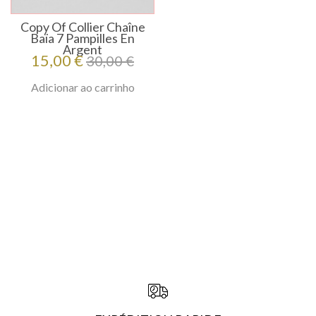
Copy Of Collier Chaîne
Baïa 7 Pampilles En
Argent
Preço
Preço
15,00 €
30,00 €
regular
Adicionar ao carrinho