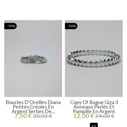
-75%
-50%
Boucles D'Oreilles Diana
Copy Of Bague Giza 3
Petites Créoles En
Anneaux Perlés Et
Argent Serties De...
Pampille En Argent
Preço
Preço
Preço
Preço
7,50 €
12,00 €
30,00 €
24,00 €
regular
regular
52