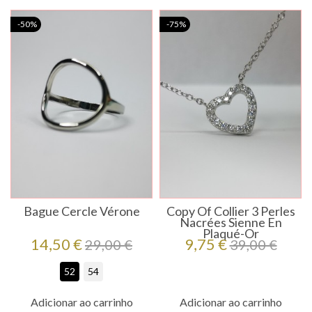
-50%
-75%
Bague Cercle Vérone
Copy Of Collier 3 Perles
Nacrées Sienne En
Plaqué-Or
Preço
Preço
Preço
Preço
14,50 €
9,75 €
29,00 €
39,00 €
regular
regular
52
54
Adicionar ao carrinho
Adicionar ao carrinho