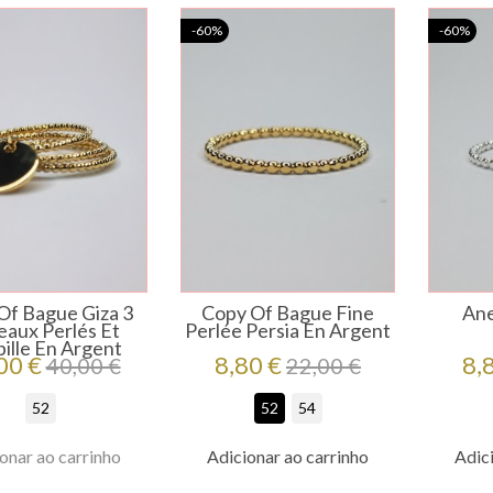
-60%
-60%
Of Bague Giza 3
Copy Of Bague Fine
Ane
aux Perlés Et
Perlée Persia En Argent
ille En Argent
ço
Preço
Preço
Preço
Pr
00 €
8,80 €
8,
40,00 €
22,00 €
regular
regular
52
52
54
onar ao carrinho
Adicionar ao carrinho
Adici