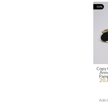
-50%
Copy 
Anne
Pamp
Pre
20,
Adici