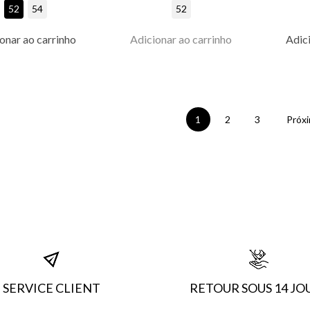
52
54
52
onar ao carrinho
Adicionar ao carrinho
Adici
1
2
3
Próx
SERVICE CLIENT
RETOUR SOUS 14 JO