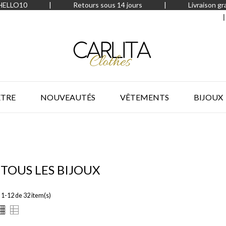
 HELLO10
|
Retours sous 14 jours
|
Livraison gr
ÊTRE
NOUVEAUTÉS
VÊTEMENTS
BIJOUX
 TOUS LES BIJOUX
1-12 de 32 item(s)