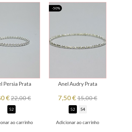
-50%
l Persia Prata
Anel Audry Prata
eço
Preço
Preço
Preço
80 €
7,50 €
22,00 €
15,00 €
regular
regular
52
52
54
onar ao carrinho
Adicionar ao carrinho