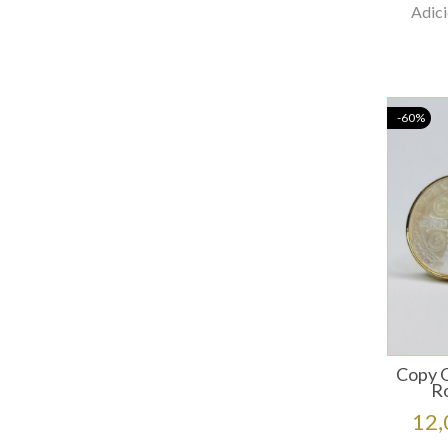
Adici
-60%
Copy 
R
Pre
12,