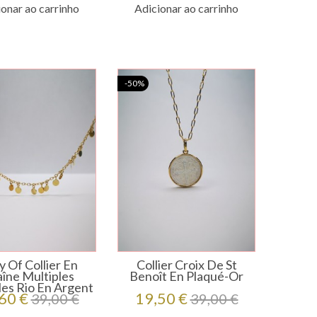
onar ao carrinho
Adicionar ao carrinho
-50%
 Of Collier En
Collier Croix De St
îne Multiples
Benoît En Plaqué-Or
les Rio En Argent
ço
Preço
Preço
Preço
60 €
19,50 €
39,00 €
39,00 €
regular
regular