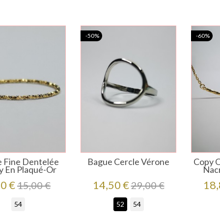
-50%
-60%
 Fine Dentelée
Bague Cercle Vérone
Copy Of
y En Plaqué-Or
Nacr
eço
Preço
Preço
Preço
Pre
50 €
14,50 €
18,
15,00 €
29,00 €
regular
regular
54
52
54