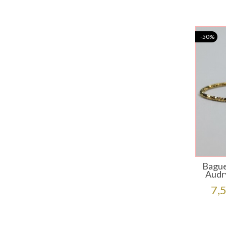
-50%
Bague
Audr
Pr
7,