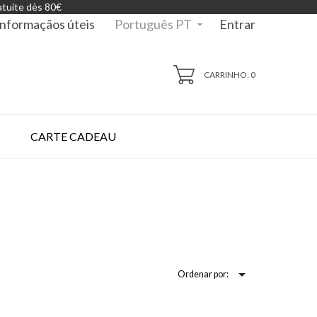
atuite dès 80€
Português PT
Informaçãos úteis
Entrar

CARRINHO: 0
CARTE CADEAU

Ordenar por: