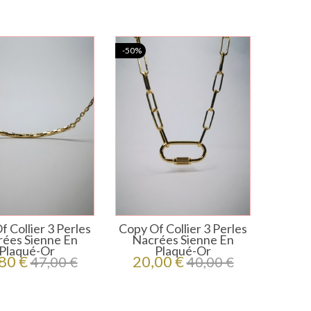
-50%
 Collier 3 Perles
Copy Of Collier 3 Perles
ées Sienne En
Nacrées Sienne En
Plaqué-Or
Plaqué-Or
ço
Preço
Preço
Preço
80 €
20,00 €
47,00 €
40,00 €
regular
regular