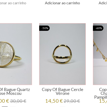
onar ao carrinho
Adicionar ao carrinho
Adici
-50%
-60%
Of Bague Quartz
Copy Of Bague Cercle
Copy
ose Moscou
Vérone
Cha
Pampil
ço
Preço
Preço
Preço
Pre
00 €
14,50 €
15,
30,00 €
29,00 €
regular
regular