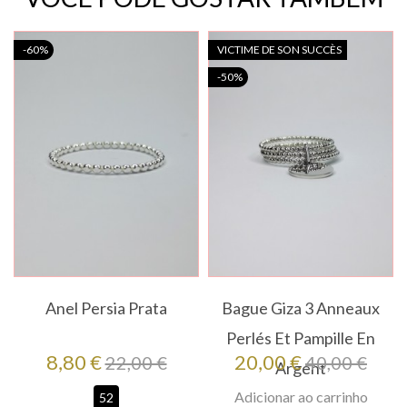
-60%
VICTIME DE SON SUCCÈS
-50%
Anel Persia Prata
Bague Giza 3 Anneaux
Perlés Et Pampille En
Preço
Preço
Preço
Preço
8,80 €
20,00 €
22,00 €
40,00 €
Argent
regular
regular
Adicionar ao carrinho
52