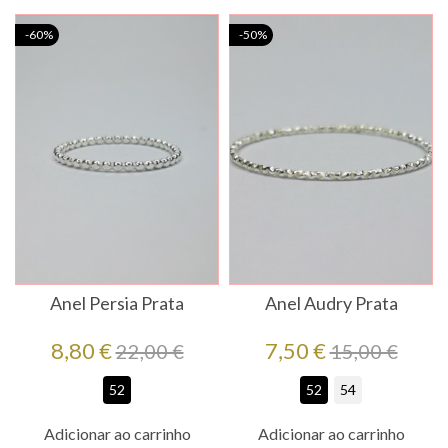
-60%
-50%
Anel Persia Prata
Anel Audry Prata
Preço
Preço
Preço
Preço
8,80 €
7,50 €
22,00 €
15,00 €
regular
regular
52
52
54
Adicionar ao carrinho
Adicionar ao carrinho