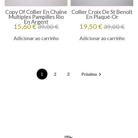
Copy Of Collier En Chaîne
Collier Croix De St Benoît
Multiples Pampilles Rio
En Plaqué-Or
En Argent
Preço
Preço
Preço
Preço
15,60 €
19,50 €
39,00 €
39,00 €
regular
regular
Adicionar ao carrinho
Adicionar ao carrinho

1
2
3
Próximo