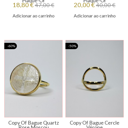
Plaqué-Or
Plaqué-Or
Preço
Preço
Preço
Preço
18,80 €
20,00 €
47,00 €
40,00 €
regular
regular
Adicionar ao carrinho
Adicionar ao carrinho
-60%
-50%
Copy Of Bague Quartz
Copy Of Bague Cercle
Rose Moscou
Vérone