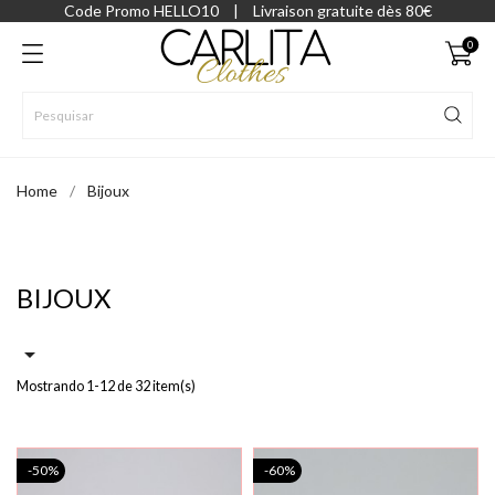
Code Promo HELLO10
|
Livraison gratuite dès 80€
0
Home
Bijoux
BIJOUX

Mostrando 1-12 de 32 item(s)
-50%
-60%