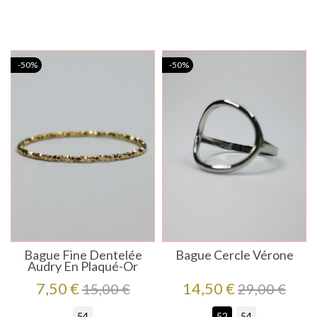
-50%
-50%
Bague Fine Dentelée
Bague Cercle Vérone
Audry En Plaqué-Or
Preço
Preço
Preço
Preço
7,50 €
14,50 €
15,00 €
29,00 €
regular
regular
54
52
54