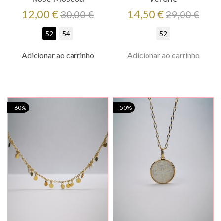
Preço
Preço
Preço
Preço
12,00 €
14,50 €
30,00 €
29,00 €
regular
regular
52
54
52
Adicionar ao carrinho
Adicionar ao carrinho
-60%
-50%