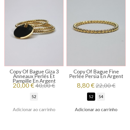
Copy Of Bague Giza 3
Copy Of Bague Fine
Anneaux Perlés Et
Perlée Persia En Argent
Pampille En Argent
Preço
Preço
Preço
Preço
20,00 €
8,80 €
40,00 €
22,00 €
regular
regular
52
52
54
Adicionar ao carrinho
Adicionar ao carrinho