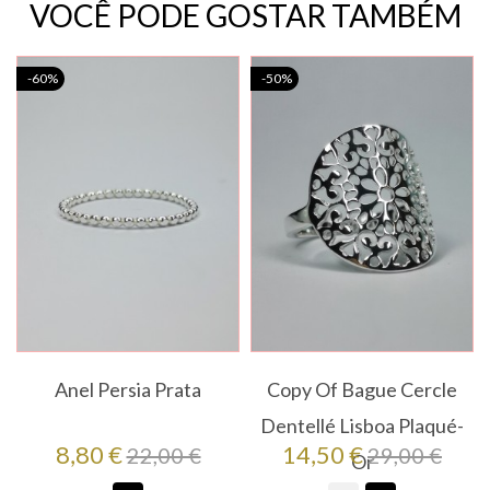
VOCÊ PODE GOSTAR TAMBÉM
-60%
-50%
Anel Persia Prata
Copy Of Bague Cercle
Dentellé Lisboa Plaqué-
Preço
Preço
Preço
Preço
8,80 €
14,50 €
22,00 €
29,00 €
Or
regular
regular