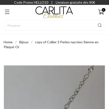
Code Promo HELLO10
|
Livraison gratuite dès 80€
0
Home
Bijoux
copy of Collier 3 Perles nacrées Sienne en
Plaqué-Or